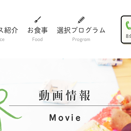
ス紹介
お食事
選択プログラム
8
ice
Food
Program
動画情報
Movie