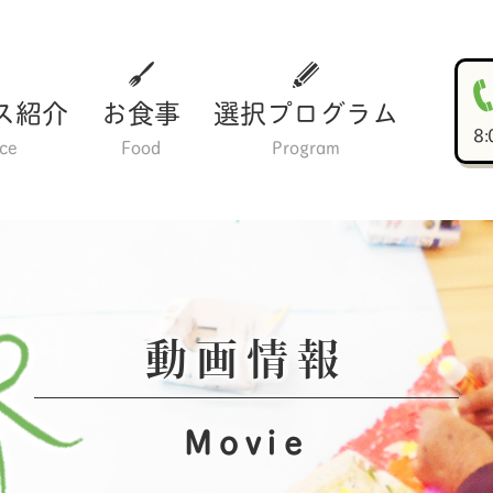
ス紹介
お食事
選択プログラム
8
ice
Food
Program
動画情報
Movie