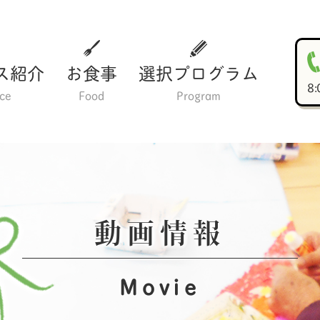
ス紹介
お食事
選択プログラム
8
ice
Food
Program
動画情報
Movie