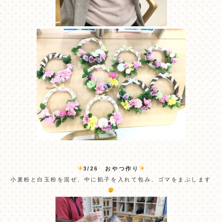
3/26 おやつ作り
小麦粉と白玉粉を混ぜ、中に餡子を入れて包み、ゴマをまぶします